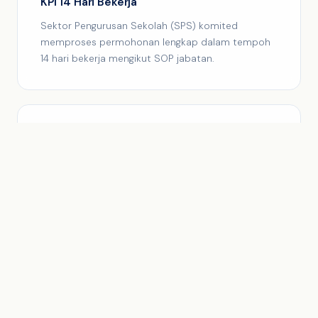
KPI 14 Hari Bekerja
Sektor Pengurusan Sekolah (SPS) komited
memproses permohonan lengkap dalam tempoh
14 hari bekerja mengikut SOP jabatan.
📍
Logik Lokaliti Pintar
Sistem mencadangkan sekolah secara automatik
berdasarkan kediaman dan kapasiti enrolmen
semasa bagi memastikan penempatan yang adil.