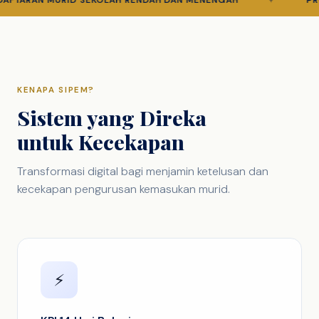
AN MURID SEKOLAH RENDAH DAN MENENGAH
✦
PROSES 
KENAPA SIPEM?
Sistem yang Direka
untuk Kecekapan
Transformasi digital bagi menjamin ketelusan dan
kecekapan pengurusan kemasukan murid.
⚡